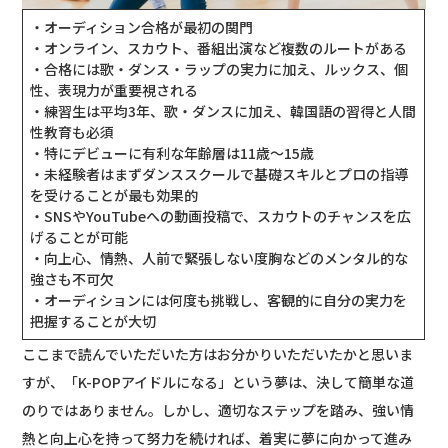
・オーディション合格が最初の関門
・オンライン、スカウト、番組出演など複数のルートがある
・合格には歌・ダンス・ラップの実力に加え、ルックス、個
性、表現力が重要視される
・練習生は平均3年、歌・ダンスに加え、韓国語の習得と人間
性教育も必須
・特にデビューに有利な年齢層は11歳〜15歳
・未経験者はまずダンススクールで基礎スキルとプロの指導
を受けることが最も効果的
・SNSやYouTubeへの動画投稿で、スカウトのチャンスを広
げることが可能
・向上心、情熱、人前で緊張しない度胸などのメンタル的な
強さも不可欠
・オーディションには何度も挑戦し、客観的に自分の実力を
把握することが大切
ここまで読んでいただいた方はお分かりいただいたかと思いま
すが、「K-POPアイドルになる」という夢は、決して簡単な道
のりではありません。しかし、適切なステップを踏み、強い情
熱と向上心を持って努力を続ければ、着実に夢に向かって進み