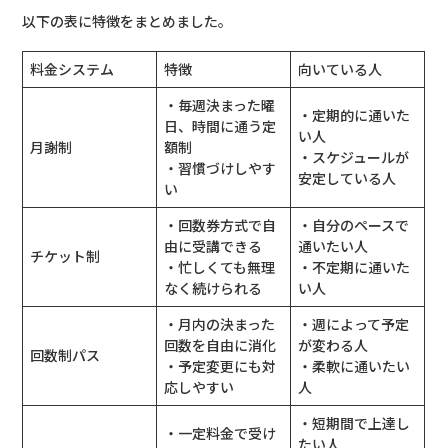
以下の表に特徴をまとめました。
料金システム
特徴
向いている人
・毎週決まった曜
・定期的に通いた
日、時間に通う定
い人
月謝制
額制
・スケジュールが
・習慣づけしやす
安定している人
い
・回数券方式で自
・自分のペースで
由に受講できる
通いたい人
チケット制
・忙しくても無理
・不定期に通いた
なく続けられる
い人
・月内の決まった
・週によって予定
回数を自由に消化
が変わる人
回数制パス
・予定変更にも対
・柔軟に通いたい
応しやすい
人
・短期間で上達し
・一定料金で受け
たい人